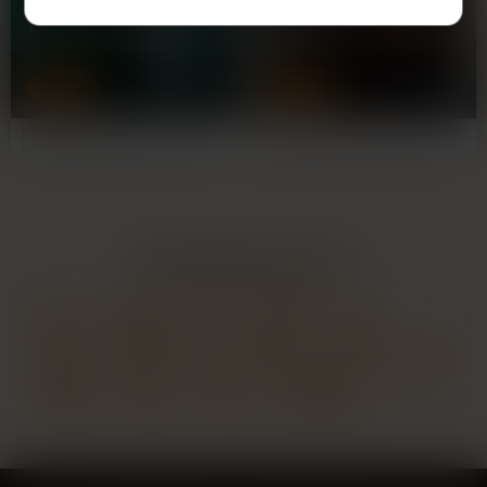
Loubna
Mélissa
52 ans
40 ans
DIJON
DIJON
Dijon, graphiste freelance, journée à
40 ans, scénographe, je passe mes
bosser sur des logos, mais là j'ai
journées à construire des décors.
piqué une sieste…
Là, je viens de finir…
LES PRINCIPALES VILLES
Paris
Marseille
Lyon
Toulouse
Nice
Nantes
Montpellier
Strasbourg
Bordeaux
Lille
Rennes
Reims
Toulon
Saint-Étienne
Le Havre
Grenoble
Angers
Nîmes
Villeurbanne