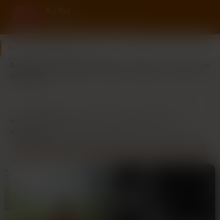
Au Tel
Rencontre au tel avec des femmes
Au Tel
>
Côte-d'or
>
Dijon
Rencontre au téléphone à Dijon : laissez la voix créer de
vrais liens
13
3
Dernière connexion il y a 2h43
profils
nouveaux ce mois
Rencontre téléphonique à Dijon : Échangez en toute
authenticité.
DES FEMMES AUTHENTIQUES DE DIJON À ÉCOUTER
Célibataires de Dijon, préparez-vous à une nouvelle façon de
vous connecter ! Notre rencontre téléphonique est l’occasion
idéale de briser la glace et de découvrir des personnes qui
partagent vos centres d’intérêt, le tout depuis le confort de
votre foyer.
Les appels vocaux offrent une opportunité unique d’échanges
authentiques. Loin des pressions visuelles, vous pouvez vous