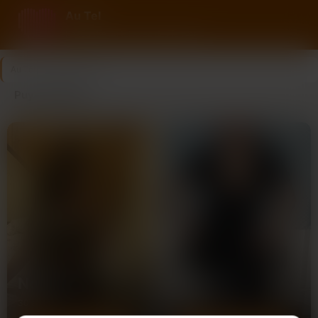
Au Tel
Rencontre au tel avec des femmes
Au Tel
>
Puy-de-Dôme
Puy-de-Dôme
Noémie
Monique
30 ans
48 ans