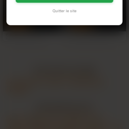
Rémi
Lucie
Quitter le site
30 ans
34 ans
TOULON
TOULON
F, 30 ans, à Toulon. Je suis
S'ennuie dans sa salle de bain
fraîchement divorcée et je
depuis l'épisode Netflix terminé Non
redécouvre la vie sans…
à vos conneries…
LES AUTRES VILLES DE
VAR
Aix-en-Provence
Hyères
La Seyne-sur-Mer
Marseille
LES PRINCIPALES VILLES
Paris
Marseille
Lyon
Toulouse
Nice
Nantes
Montpellier
Strasbourg
Bordeaux
Lille