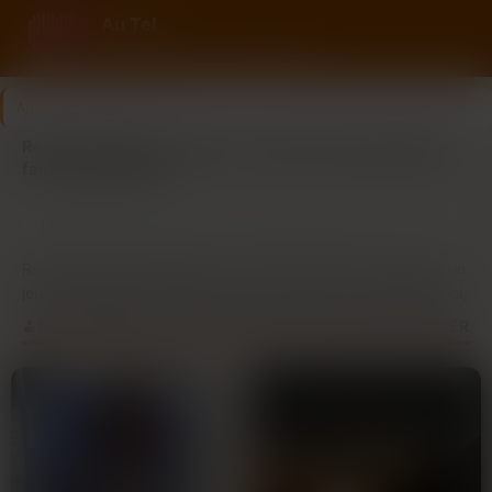
Au Tel
Rencontre au tel avec des femmes
Au Tel
>
Var
>
Toulon
Rencontre par tel à Toulon : la façon la plus simple de
faire connaissance
14
4
Dernière connexion il y a 51 min
profils
nouveaux ce mois
Rencontrer des célibataires à Toulon et dans le Var devient un
jeu d’enfant grâce au tchat vocal ! Oubliez les profils figés, ici,
la spontanéité est le maître-mot. Notre service vous connecte
DES FEMMES AUTHENTIQUES DE TOULON À ÉCOUTER
directement par téléphone avec des personnes près de chez
vous, prêtes à échanger. La voix crée une proximité
immédiate, favorisant des conversations authentiques et
fluides, sans les barrières habituelles.
Que vous soyez du dynamique Mourillon, de la Haute Ville ou
de Saint-Jean du Var, découvrez des célibataires locaux qui