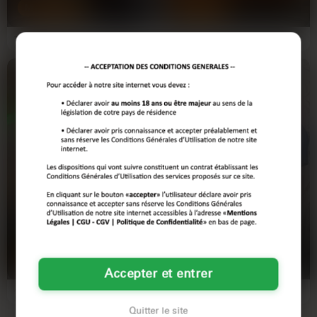
MULHOUSE
COLMAR
— T’es libre ce soir ? — Ç’dépend :
Salut, tu tombes bien. J'ai eu un
gröngro**, webm** ou TN fluokid
rencard horrible hier et j'ai besoin
marqué Bray DUTIL…
de me changer les…
Aïcha
Lucie
28 ans
58 ans
MULHOUSE
COLMAR
Accepter et entrer
Assise sur le canapé, je regarde par
Je suis en chaleur, l'été est là et moi
la fenêtre, Mulhouse s'anime
aussi. J'ai 58 ans, je suis une brune
doucement. Les cartons…
aux yeux…
Quitter le site