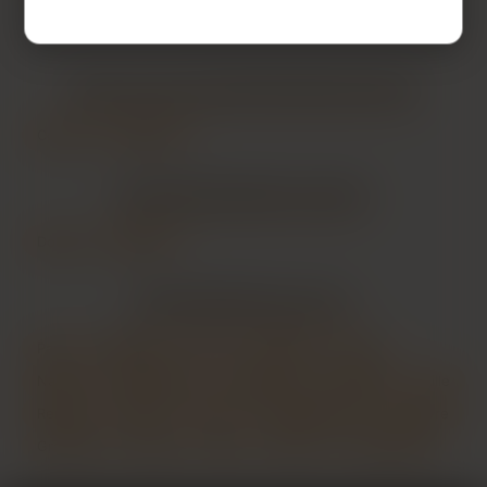
LES VILLES DU DÉPARTEMENT
HAUT-RHIN
Colmar
Mulhouse
LES DÉPARTEMENTS VOISINS
Doubs
Bas-Rhin
LES PRINCIPALES VILLES
Paris
Marseille
Lyon
Toulouse
Nice
Nantes
Montpellier
Strasbourg
Bordeaux
Lille
Rennes
Reims
Toulon
Saint-Étienne
Le Havre
Grenoble
Angers
Dijon
Nîmes
Villeurbanne