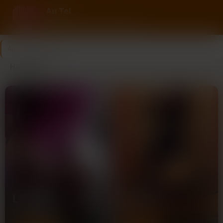
Au Tel
Rencontre au tel avec des femmes
Au Tel
>
Haut-Rhin
Haut-Rhin
Lucrèce
Sophie
27 ans
28 ans