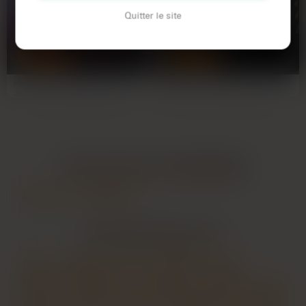
Mireille
Sofia
Quitter le site
68 ans
28 ans
COLMAR
COLMAR
Hey, moi c'est Mireille et j'ai 68 ans.
Salut mec, si tu cherches une fille
Je vis à Colmar et je passe mes
bien en chair qui kiffe le sexe torride
journées à…
et sans…
LES AUTRES VILLES DE
HAUT-RHIN
Mulhouse
Strasbourg
LES PRINCIPALES VILLES
Paris
Marseille
Lyon
Toulouse
Nice
Nantes
Montpellier
Strasbourg
Bordeaux
Lille
Rennes
Reims
Toulon
Saint-Étienne
Le Havre