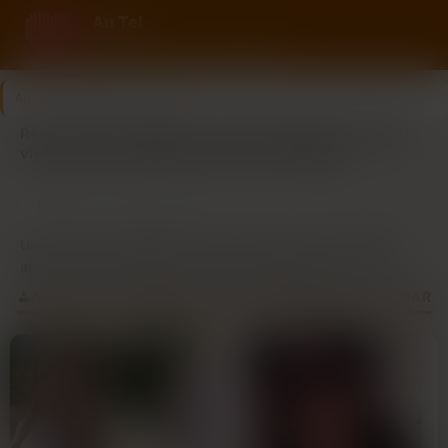
Au Tel
Rencontre au tel avec des femmes
Au Tel
>
Haut-Rhin
>
Colmar
Rencontre par téléphone à Colmar (région Haut-Rhin) :
vivez des conversations vraies et naturelles
10
Dernière connexion il y a 13 min
profils
Une rencontre authentique peut commencer par un simple
appel, même à Colmar, au cœur du Haut-Rhin. Loin des
écrans, la voix révèle une sincérité immédiate, une connexion
APPELS ET ÉCHANGES AVEC DES FEMMES DE COLMAR
humaine qui résonne avec la douceur de vivre locale.
Imaginez des échanges fluides, des rires partagés et des
confidences échangées, le tout depuis le confort de votre
foyer, avec la promesse d’une future rencontre dans les rues
pittoresques de Colmar. La facilité de contact est
surprenante, et chaque conversation tisse un lien plus