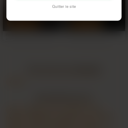
Maria
Nathalie
Quitter le site
31 ans
48 ans
STRASBOURG
STRASBOURG
Depuis trois jours que je suis arrivée
Marre des sites de rencontre où les
à Strasbourg, c'est juste le néant
mecs te sortent des pavés
pour les…
interminables... genre 'je…
LES AUTRES VILLES DE
BAS-RHIN
Colmar
LES PRINCIPALES VILLES
Paris
Marseille
Lyon
Toulouse
Nice
Nantes
Montpellier
Bordeaux
Lille
Rennes
Reims
Toulon
Saint-Étienne
Le Havre