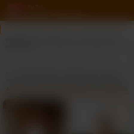
Au Tel
Rencontre au tel avec des femmes
Au Tel
>
Bas-Rhin
>
Strasbourg
Rencontre au tel à Strasbourg : des échanges réels et
sans écrans
13
3
Dernière connexion il y a 31 min
profils
nouveaux ce mois
La rencontre par téléphone à Strasbourg, dans le Bas-Rhin,
offre une manière simple et conviviale de tisser de nouveaux
liens. Que vous soyez un habitant de longue date ou un
RENCONTREZ DES FEMMES SINCÈRES À STRASBOURG
nouveau venu dans la capitale alsacienne, cette approche
permet d’échanger des idées, de partager des passions ou
simplement de discuter, sans la pression d’une rencontre en
face à face immédiate.
À Strasbourg, où l’ambiance est à la fois historique et
moderne, de nombreux groupes et associations utilisent le