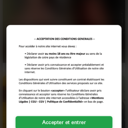
autour d’un verre au bord de l’Erdre. C’est l’occasion parfaite
de briser la glace et de partager vos centres d’intérêt avec
des Nantais et Nantaises qui vous ressemblent. Alors, prêt(e)
à entendre les voix qui feront vibrer votre cœur ? Explorez
dès maintenant les profils locaux et laissez la magie opérer !
Mélanie
Clara
43 ans
28 ans
NANTES
NANTES
En quête d'un homme ouvert pour
Salut à toi ! Moi c'est Clara, une
égayer mes journées à Nantes. Je
petite femme pétillante de 28 ans
suis Mélanie, 43 ans…
avec l'envie folle…
Accepter et entrer