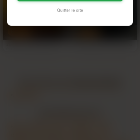
Quitter le site
Sarah
Valentine
30 ans
28 ans
NANTES
NANTES
Salut toi, en quête de sensations
Rien que des mecs qui répètent 't’as
fortes et de complicité sensuelle !
l’air sympa'. Basta. Je veux un mec
Moi c'est Sarah…
qui veut baiser…
LES AUTRES VILLES DE
LOIRE-ATLANTIQUE
Saint-Nazaire
LES PRINCIPALES VILLES
Paris
Marseille
Lyon
Toulouse
Nice
Montpellier
Strasbourg
Bordeaux
Lille