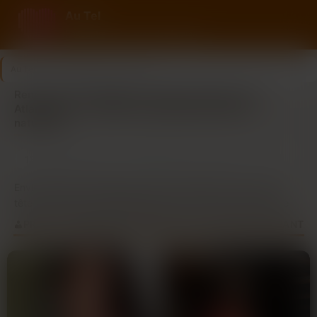
Au Tel
Rencontre au tel avec des femmes
Au Tel
>
Loire-Atlantique
>
Nantes
Rencontre par téléphone à Nantes (région Loire-
Atlantique) : vivez des conversations vraies et
naturelles
13
3
Dernière connexion il y a 2h17
profils
nouveaux ce mois
Envie de faire de belles rencontres à Nantes sans prise de
tête ? Découvrez la simplicité du tchat vocal sur au-tel.fr, le
moyen idéal pour connecter avec des célibataires de Loire-
PROFILS FÉMININS DE NANTES EN LIGNE MAINTENANT
Atlantique. Fini les longs échanges écrits, place à la
spontanéité de la voix ! Que vous soyez du Bouffay, de l’île de
Nantes, de Talensac ou des environs, notre plateforme vous
rapproche de personnes authentiques près de chez vous. Le
tchat vocal crée une véritable proximité, permettant des
conversations fluides et naturelles, comme si vous étiez déjà