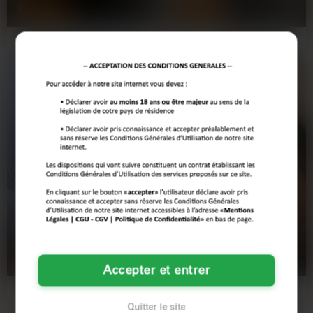
LE MANS
LE MANS
J'ai 32 ans, je bosse dans
Bref, omg la journée a été bonne, j'ai
l'événementiel, et ce soir, après une
reçu un compliment d'un mec dans
journée de dingue, j'ai…
la rue et depuis…
Inès
Marie-Christine
24 ans
45 ans
LE MANS
LE MANS
Accepter et entrer
Alors, toi qui traînes par ici, j'ai une
J'ai 45 ans, je suisckerquantin et je
envie bien précise. Je suis à Le
passe la plupart de mon temps à
Mans et je rêve…
travailler comme…
Quitter le site