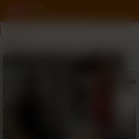
Au Tel
Rencontre au tel avec des femmes
Au Tel
>
Sarthe
Sarthe
Lila
Emma
32 ans
29 ans