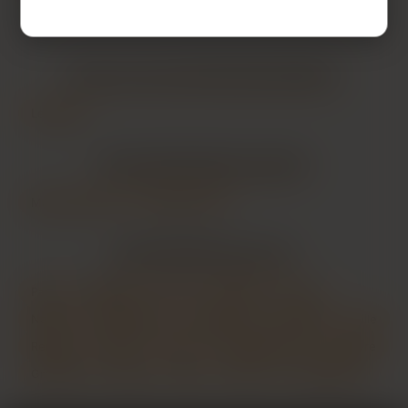
LES VILLES DU DÉPARTEMENT
SARTHE
Le Mans
LES DÉPARTEMENTS VOISINS
Maine-et-Loire
Indre-et-Loire
LES PRINCIPALES VILLES
Paris
Marseille
Lyon
Toulouse
Nice
Nantes
Montpellier
Strasbourg
Bordeaux
Lille
Rennes
Reims
Toulon
Saint-Étienne
Le Havre
Grenoble
Angers
Dijon
Nîmes
Villeurbanne