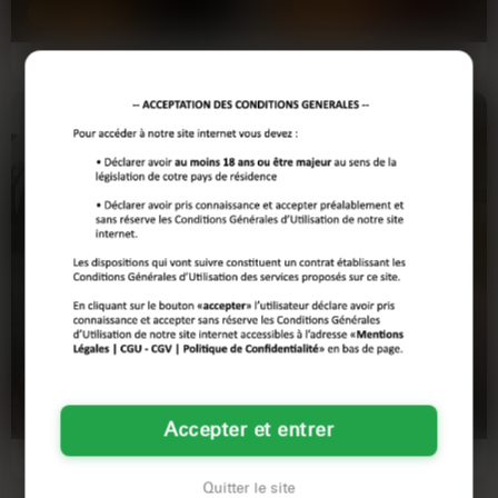
TOULOUSE
TOULOUSE
J’suis pas venue pour les banalités
J'en ai fini avec les hommes qui
du genre ni pour perdre mon temps
tergiversent, qui promettent et
en discours creux…
reculent au premier…
Estelle
Aurore
56 ans
48 ans
TOULOUSE
TOULOUSE
Accepter et entrer
À Toulouse, j’aime rester bien au
L'ennui ? Je ne connais pas ce mot.
chaud chez moi — parfums de
Je suis Aurore, une femme mûre et
vanille et draps en…
pleine de vie, qui…
Quitter le site