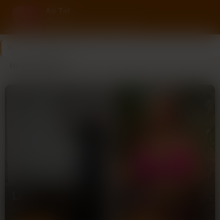
Au Tel
Rencontre au tel avec des femmes
Au Tel
>
Haute-Garonne
Haute-Garonne
Léa
Lucie
52 ans
28 ans