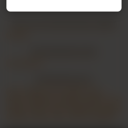
LES VILLES DU DÉPARTEMENT
HAUTE-GARONNE
Toulouse
LES DÉPARTEMENTS VOISINS
Tarn-et-Garonne
LES PRINCIPALES VILLES
Paris
Marseille
Lyon
Toulouse
Nice
Nantes
Montpellier
Strasbourg
Bordeaux
Lille
Rennes
Reims
Toulon
Saint-Étienne
Le Havre
Grenoble
Angers
Dijon
Nîmes
Villeurbanne