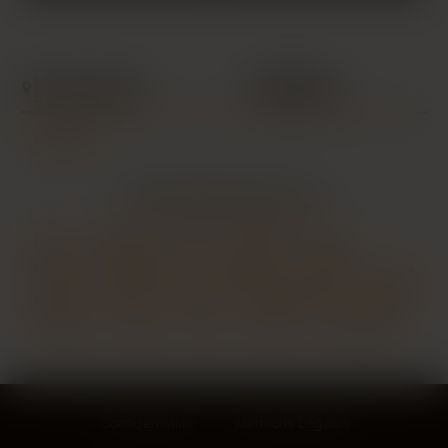
LES VILLES DU
PYRÉNÉES-
DÉPARTEMENT
ORIENTALES
Perpignan
LES PRINCIPALES VILLES
Paris
Marseille
Lyon
Toulouse
Nice
Nantes
Montpellier
Strasbourg
Bordeaux
Lille
Rennes
Reims
Toulon
Saint-Étienne
Le Havre
Grenoble
Angers
Dijon
Nîmes
Villeurbanne
Confidentialité
Mentions Légales