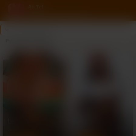
Au Tel
Rencontre au tel avec des femmes
Au Tel
>
Pyrénées-Orientales
Pyrénées-Orientales
Léa
Léonor
28 ans
19 ans