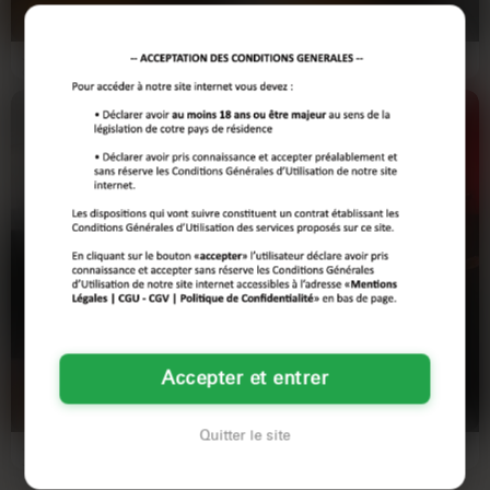
PERPIGNAN
PERPIGNAN
J'ai passé la soirée seule dans ma
T’imagines pas la galère quand tu
chambre d'hôtel ici à Perpignan,
veux faire ton propre salami mais
franchement…
que ta tronçonneuse…
Marine
Marjorie
33 ans
26 ans
Accepter et entrer
PERPIGNAN
PERPIGNAN
Quitter le site
Je m'appelle Marine et j'ai 33 ans.
Salut. Je t'écris en deux secondes
J'ai besoin de changer des choses
parce que ma sœur a kidnappé la
dans ma vie et…
connexion pour son…