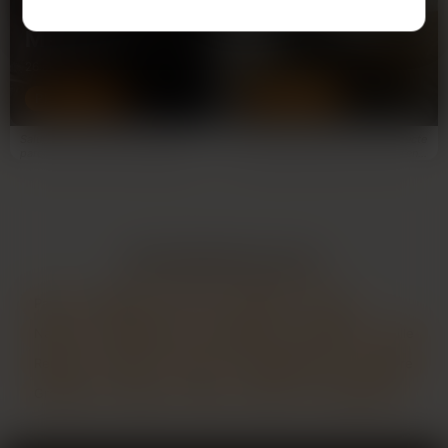
Marjorie
Léa
26 ans
47 ans
PERPIGNAN
PERPIGNAN
Salut. Je t'écris en deux secondes
Salut je suis Léa 47 ans et architecte
parce que ma sœur a kidnappé la
à Perpignan depuis deux mois.J'en
connexion pour son…
ai marre de…
LES PRINCIPALES VILLES
Paris
Marseille
Lyon
Toulouse
Nice
Nantes
Montpellier
Strasbourg
Bordeaux
Lille
Rennes
Reims
Toulon
Saint-Étienne
Le Havre
Grenoble
Angers
Dijon
Nîmes
Villeurbanne