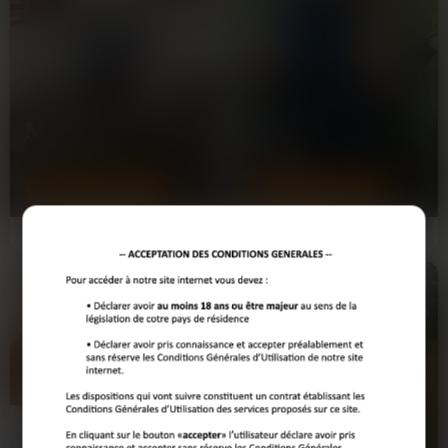
N’attendez plus pour vivre ces échanges privilégiés :
consultez dès maintenant les profils disponibles et laissez-
vous guider par votre intuition.
Marine
Eliane
39 ans
52 ans
RUEIL-MALMAISON
RUEIL-MALMAISON
Salut les mecs ! C'est Marine, j'ai 39
Évite si tu cherches une nana
ans et je suis une vraie MILF en
planquée. Moi, je suis du genre à
manque de…
marcher nue sous le…