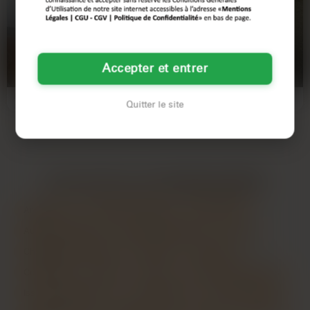
Amélie
Charlotte
29 ans
45 ans
Accepter et entrer
RUEIL-MALMAISON
RUEIL-MALMAISON
Pas facile de trouver un gars qui sait
À 45 ans, je suis une femme
Quitter le site
aligner plus de deux phrases. Moi,
indépendante qui aime profiter de la
c’est Amélie…
vie. Je suis une grande…
LES AUTRES VILLES DE
HAUTS-DE-SEINE
Argenteuil
Asnières-sur-Seine
Aubervilliers
Aulnay-sous-Bois
Boulogne-Billancourt
Cergy
Champigny-sur-Marne
Chelles
Colombes
Courbevoie
Créteil
Drancy
Évry-Courcouronnes
Issy-les-Moulineaux
Ivry-sur-Seine
Le Blanc-Mesnil