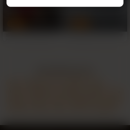
Mélissa
Myriam
29 ans
59 ans
TOURS
TOURS
Salut le groupe, première fois que je
Ok, faut que je vous raconte. J'ai 59
poste ici...Je sors d'une longue
piges, j'habite à Tours, et là... Je me
période sans sexe…
suis vue…
LES PRINCIPALES VILLES
Paris
Marseille
Lyon
Toulouse
Nice
Nantes
Montpellier
Strasbourg
Bordeaux
Lille
Rennes
Reims
Toulon
Saint-Étienne
Le Havre
Grenoble
Angers
Dijon
Nîmes
Villeurbanne